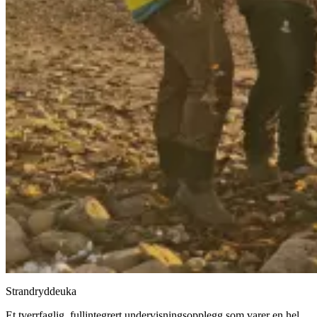
Strandryddeuka
Et tverrfaglig, fullintegrert undervisningsopplegg som varer en hel