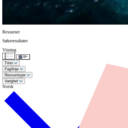
Ressurser
Søkeresultater
Visning
Trinn
Fag/linje
Ressurstype
Varighet
Norsk