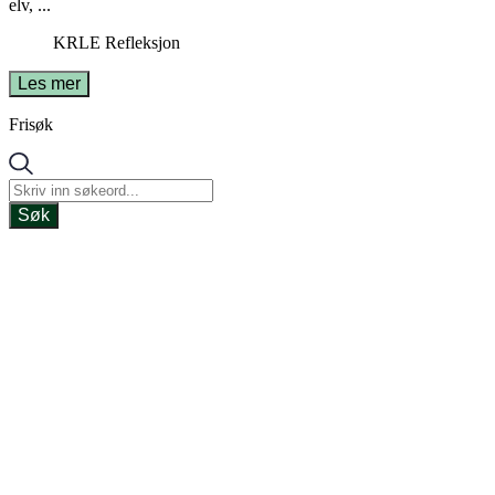
elv, ...
KRLE
Refleksjon
Les mer
Frisøk
Søk