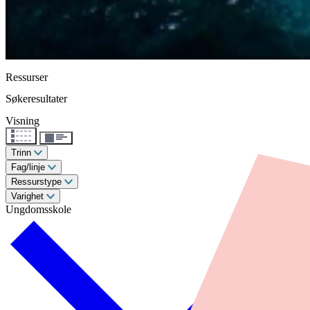
Ressurser
Søkeresultater
Visning
Trinn
Fag/linje
Ressurstype
Varighet
Ungdomsskole