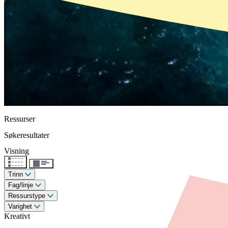
Ressurser
Søkeresultater
Visning
Trinn
Fag/linje
Ressurstype
Varighet
Kreativt