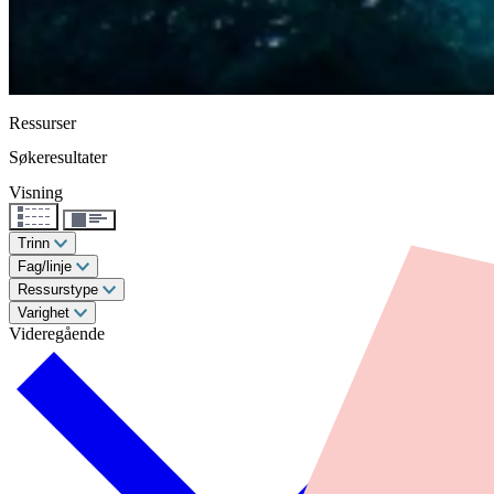
Ressurser
Søkeresultater
Visning
Trinn
Fag/linje
Ressurstype
Varighet
Videregående