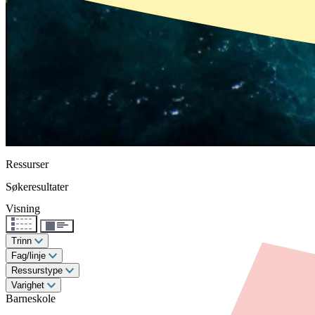
Ressurser
Søkeresultater
Visning
Trinn
Fag/linje
Ressurstype
Varighet
Barneskole