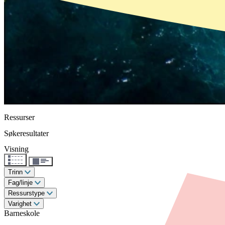
Ressurser
Søkeresultater
Visning
Trinn
Fag/linje
Ressurstype
Varighet
Barneskole