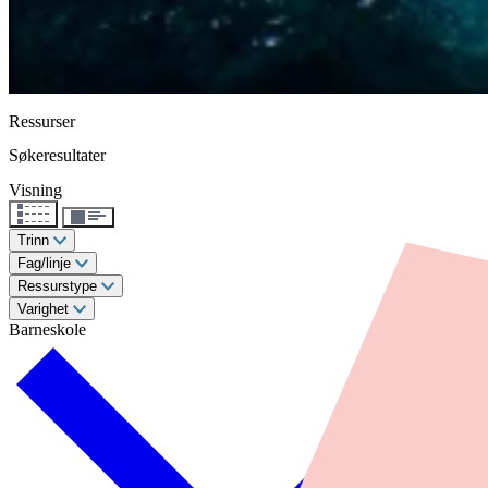
Ressurser
Søkeresultater
Visning
Trinn
Fag/linje
Ressurstype
Varighet
Barneskole