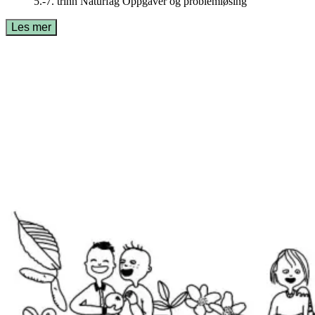
5.-7. trinn
Naturfag
Oppgaver og problemløsing
Les mer