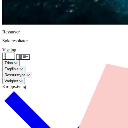
Ressurser
Søkeresultater
Visning
Trinn
Fag/linje
Ressurstype
Varighet
Kroppsøving