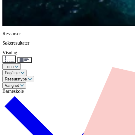
Ressurser
Søkeresultater
Visning
Trinn
Fag/linje
Ressurstype
Varighet
Barneskole