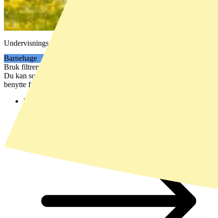
Undervisningsopplegg for barnehage
Barnehage
Bruk filtrene nedenfor for å finne relevante undervisningsopplegg.
Du kan sortere etter trinn, fag, type ressurs og varighet. Du kan også
benytte frisøk-funksjonen nederst på sida.
Hjem