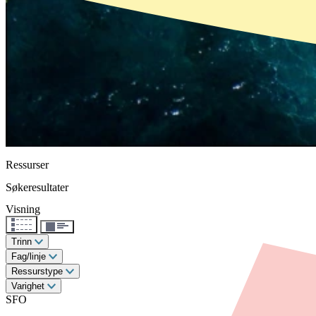
Ressurser
Søkeresultater
Visning
Trinn
Fag/linje
Ressurstype
Varighet
SFO