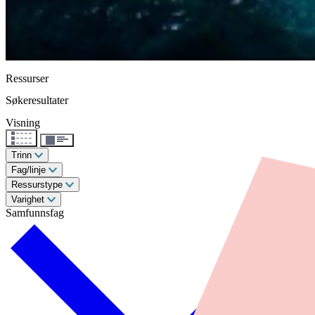
Ressurser
Søkeresultater
Visning
Trinn
Fag/linje
Ressurstype
Varighet
Samfunnsfag