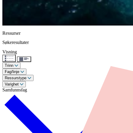
Ressurser
Søkeresultater
Visning
Trinn
Fag/linje
Ressurstype
Varighet
Samfunnsfag