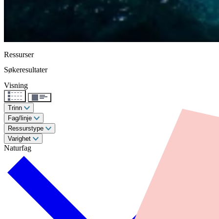
Ressurser
Søkeresultater
Visning
Trinn
Fag/linje
Ressurstype
Varighet
Naturfag