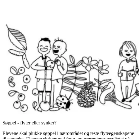
Søppel - flyter eller synker?
Elevene skal plukke søppel i nærområdet og teste flyteegenskapene
til søppelet. Elevene skriver ned funn, og presenterer resultatet på