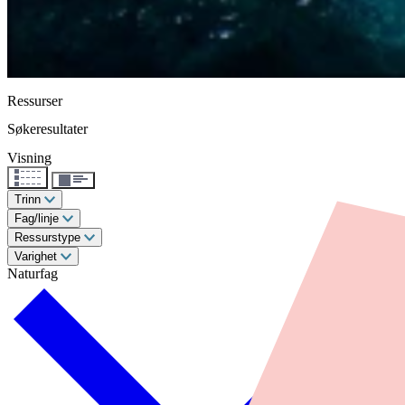
Ressurser
Søkeresultater
Visning
Trinn
Fag/linje
Ressurstype
Varighet
Naturfag