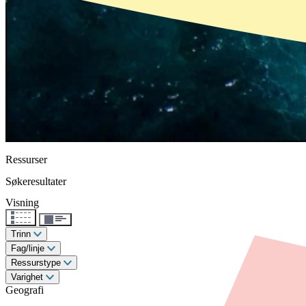
Ressurser
Søkeresultater
Visning
Trinn
Fag/linje
Ressurstype
Varighet
Geografi