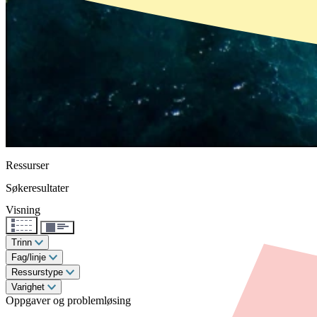
Ressurser
Søkeresultater
Visning
Trinn
Fag/linje
Ressurstype
Varighet
Oppgaver og problemløsing