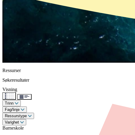
Ressurser
Søkeresultater
Visning
Trinn
Fag/linje
Ressurstype
Varighet
Barneskole