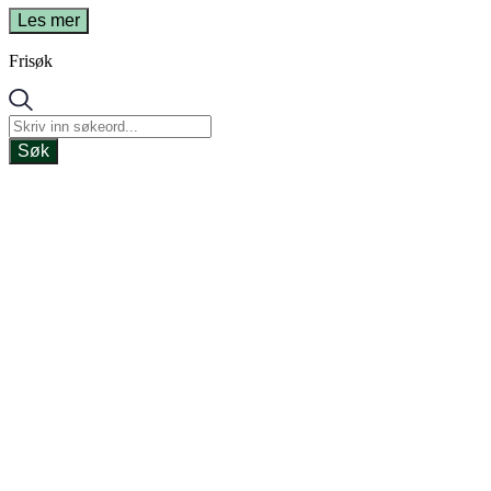
Les mer
Frisøk
Søk