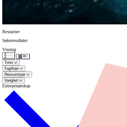
Ressurser
Søkeresultater
Visning
Trinn
Fag/linje
Ressurstype
Varighet
Entrepenørskap