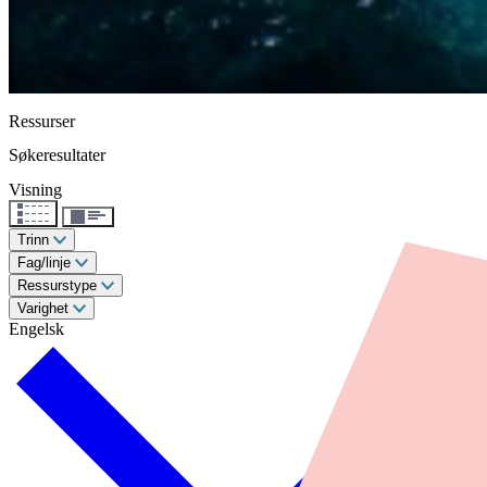
Ressurser
Søkeresultater
Visning
Trinn
Fag/linje
Ressurstype
Varighet
Engelsk