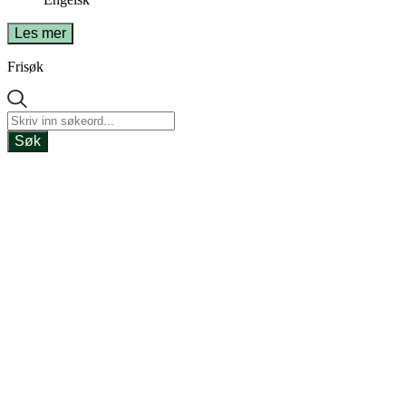
Les mer
Frisøk
Søk