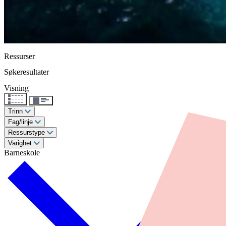
Ressurser
Søkeresultater
Visning
Trinn
Fag/linje
Ressurstype
Varighet
Barneskole