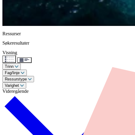
Ressurser
Søkeresultater
Visning
Trinn
Fag/linje
Ressurstype
Varighet
Videregående