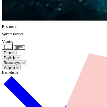
Ressurser
Søkeresultater
Visning
Trinn
Fag/linje
Ressurstype
Varighet
Barnehage