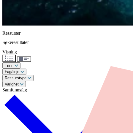
Ressurser
Søkeresultater
Visning
Trinn
Fag/linje
Ressurstype
Varighet
Samfunnsfag