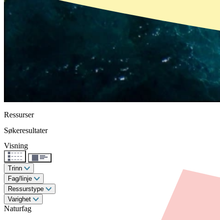
Ressurser
Søkeresultater
Visning
Trinn
Fag/linje
Ressurstype
Varighet
Naturfag