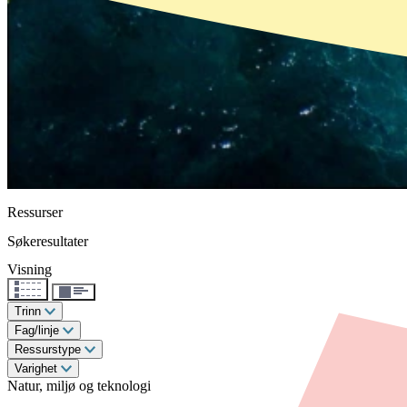
Ressurser
Søkeresultater
Visning
Trinn
Fag/linje
Ressurstype
Varighet
Natur, miljø og teknologi