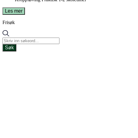
Les mer
Frisøk
Søk