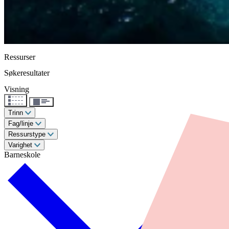
Ressurser
Søkeresultater
Visning
Trinn
Fag/linje
Ressurstype
Varighet
Barneskole