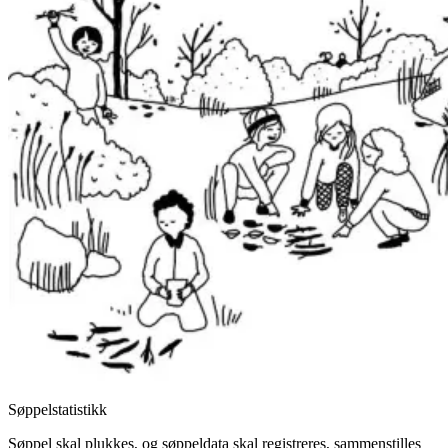
Søppelstatistikk
Søppel skal plukkes, og søppeldata skal registreres, sammenstilles