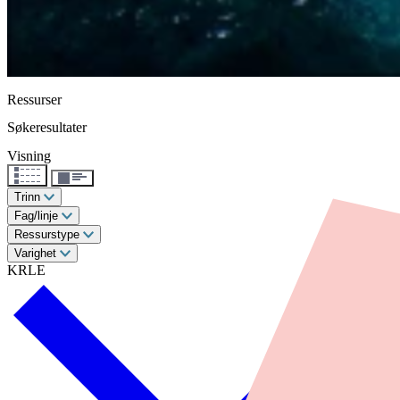
Ressurser
Søkeresultater
Visning
Trinn
Fag/linje
Ressurstype
Varighet
KRLE