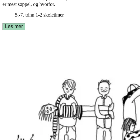
er mest søppel, og hvorfor.
5.-7. trinn
1-2 skoletimer
Les mer