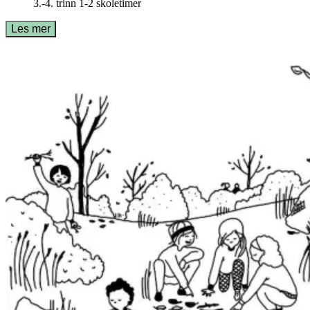
3.-4. trinn
1-2 skoletimer
Les mer