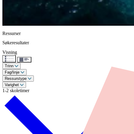
Ressurser
Søkeresultater
Visning
Trinn
Fag/linje
Ressurstype
Varighet
1-2 skoletimer