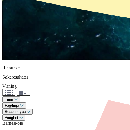
Ressurser
Søkeresultater
Visning
Trinn
Fag/linje
Ressurstype
Varighet
Barneskole