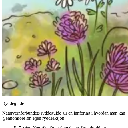
Ryddeguide
Naturvernforbundets ryddeguide gir en innføring i hvordan man kan
gjennomføre sin egen ryddeaksjon.
5.-7. trinn
Naturfag
Over flere dager
Strandrydding