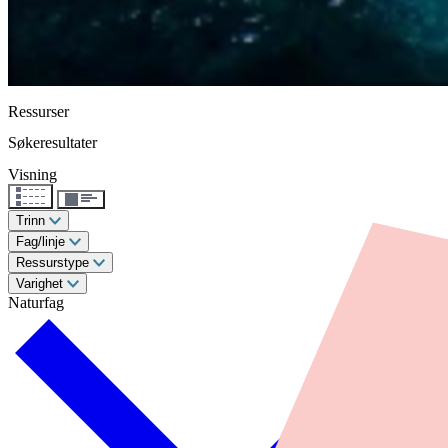
Ressurser
Søkeresultater
Visning
Trinn
Fag/linje
Ressurstype
Varighet
Naturfag