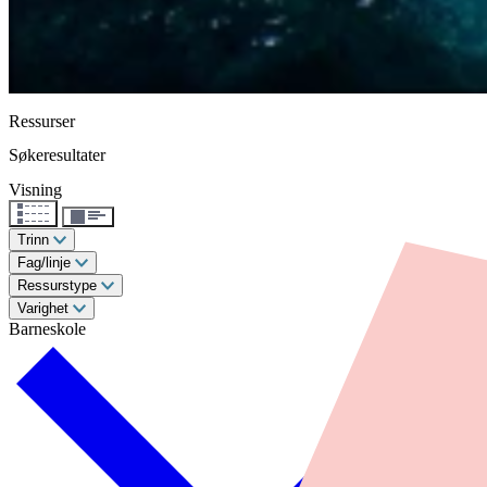
Ressurser
Søkeresultater
Visning
Trinn
Fag/linje
Ressurstype
Varighet
Barneskole