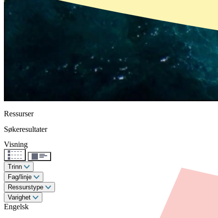
Ressurser
Søkeresultater
Visning
Trinn
Fag/linje
Ressurstype
Varighet
Engelsk