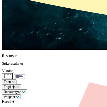
Ressurser
Søkeresultater
Visning
Trinn
Fag/linje
Ressurstype
Varighet
Kreativt