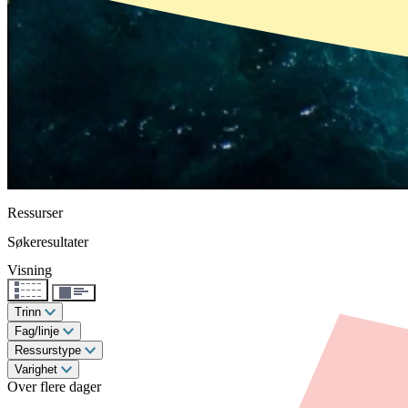
Ressurser
Søkeresultater
Visning
Trinn
Fag/linje
Ressurstype
Varighet
Over flere dager