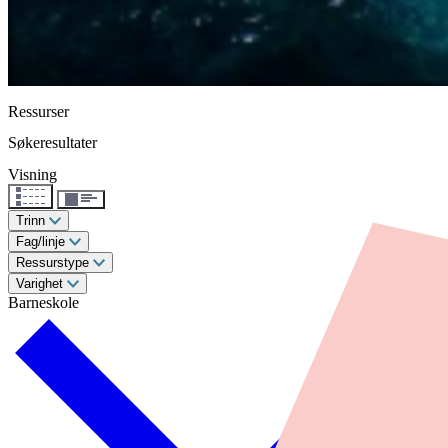
Ressurser
Søkeresultater
Visning
Trinn
Fag/linje
Ressurstype
Varighet
Barneskole