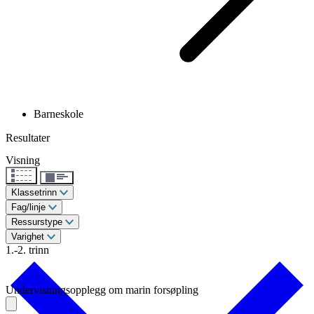
Barneskole
Resultater
Visning
Klassetrinn
Fag/linje
Ressurstype
Varighet
1.-2. trinn
Undervisningsopplegg om marin forsøpling